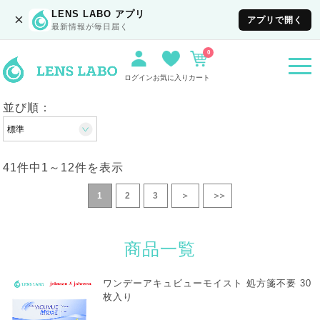
LENS LABO アプリ
×
アプリで開く
最新情報が毎日届く
0
togg
navi
ログイン
お気に入り
カート
並び順：
41件中
1
～
12
件を表示
1
2
3
＞
＞＞
商品一覧
ワンデーアキュビューモイスト 処方箋不要 30
枚入り