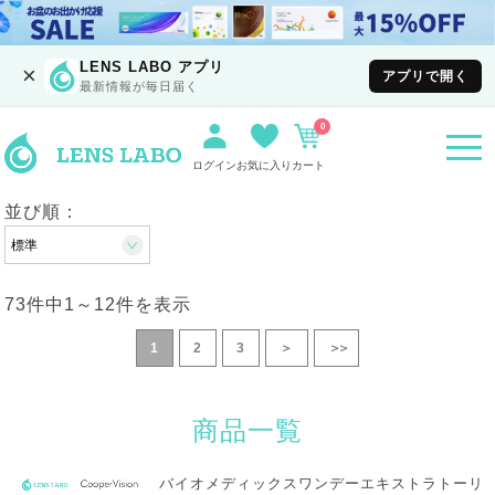
LENS LABO アプリ
×
アプリで開く
最新情報が毎日届く
0
togg
navi
ログイン
お気に入り
カート
並び順：
73件中
1
～
12
件を表示
1
2
3
＞
＞＞
商品一覧
バイオメディックスワンデーエキストラトーリ