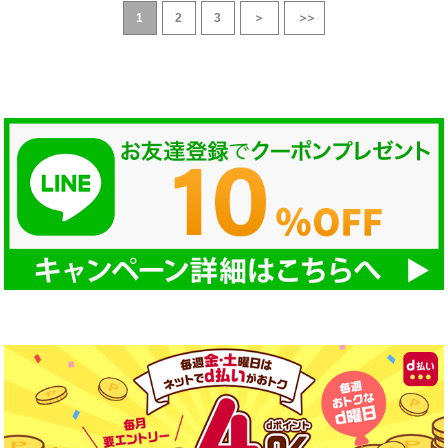
1
2
3
＞
＞＞