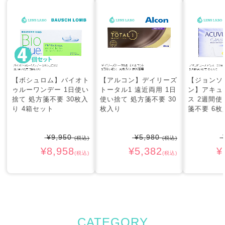
【ボシュロム】バイオト
【アルコン】デイリーズ
【ジョンソ
ゥルーワンデー 1日使い
トータル1 遠近両用 1日
ン】アキュ
捨て 処方箋不要 30枚入
使い捨て 処方箋不要 30
ス 2週間使
り 4箱セット
枚入り
箋不要 6枚
¥9,950
¥5,980
¥
(税込)
(税込)
¥8,958
¥5,382
¥
(税込)
(税込)
CATEGORY