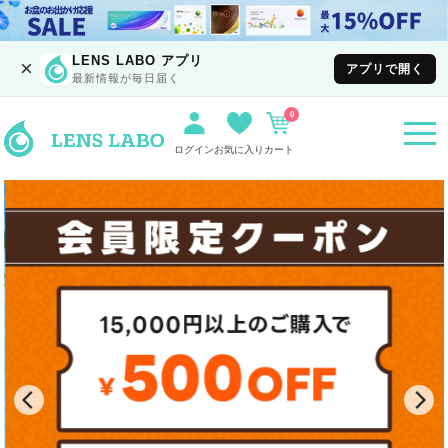
LENS LABO アプリ
×
アプリで開く
最新情報が毎日届く
0
togg
navi
ログイン
お気に入り
カート