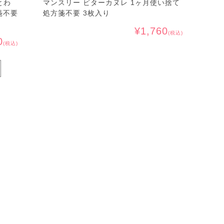
とわ
マンスリー ビターカヌレ 1ヶ月使い捨て
箋不要
処方箋不要 3枚入り
¥1,760
(税込)
0
(税込)