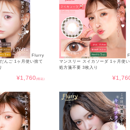
Flurry
F
だんご 1ヶ月使い捨て
マンスリー スイカソーダ 1ヶ月使
り
処方箋不要 3枚入り
¥1,760
¥1,76
(税込)