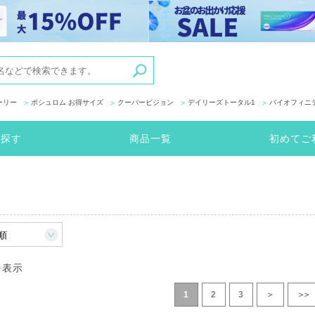
ーリー
ボシュロム お得サイズ
クーパービジョン
デイリーズトータル1
バイオフィニ
ら探す
商品一覧
初めてご
を表示
1
2
3
＞
＞＞