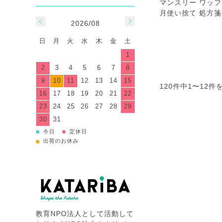
マンスリー ワッフ
月使い捨て 処方箋
2026/08
日
月
火
水
木
金
土
1
2
3
4
5
6
7
8
9
10
11
12
13
14
15
120件中
1
〜
12
件
16
17
18
19
20
21
22
23
24
25
26
27
28
29
30
31
■
■
今日
定休日
■
出荷のお休み
教育NPO法人として活動して