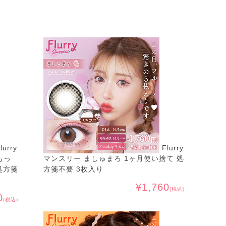
lurry
Flurry
もっ
マンスリー ましゅまろ 1ヶ月使い捨て 処
処方箋
方箋不要 3枚入り
¥1,760
(税込)
0
(税込)