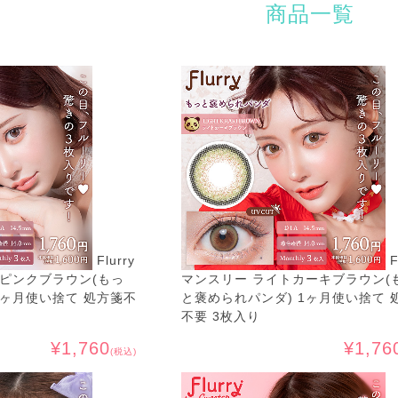
商品一覧
Flurry
F
ピンクブラウン(もっ
マンスリー ライトカーキブラウン(
1ヶ月使い捨て 処方箋不
と褒められパンダ) 1ヶ月使い捨て 
不要 3枚入り
¥1,760
¥1,76
(税込)