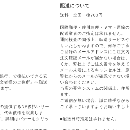
配送について
送料 全国一律700円
国際郵便・佐川急便・ヤマト運輸の
配送業者のご指定は承れません。
通関検査の関係上、転送サービスや
りいたしかねますので、何卒ご了承
ご登録のメールアドレスにご注文内
注文確認メールが届かない場合は、
くか、弊社までご注文番号を添えて
メール未着によるキャンセルは、原
弊社からのメールが確認できない場
銀行」で後払いできる安
い合わせください。
文者様のご住所』へ郵送
当店の受注システムの関係上、住所
します。
ます。
ご返信が無い場合、誠に勝手ながら
ご了承下さいますようお願い申し上
の提供するNP後払いサー
、代金債権を譲渡しま
■配送日時指定は承れません。
です。詳細はバナーをクリッ