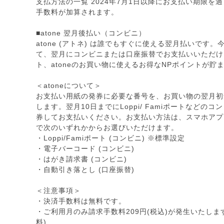
支払方法の一覧 2024年7月1日以降にお支払い期限を
手数料が加算されます。
■atone 翌月後払い（コンビニ）
atone (アトネ) は誰でもすぐに使える翌月払いです
て、翌月にコンビニまたは口座振替でお支払いいただけま
ト、atoneのお買い物に使えるお得なNPポイントが貯
＜atoneについて＞
お支払い用紙の発券に必要な番号を、お買い物の翌月初
します。翌月10日までにLoppi/ Famiポートなどの
券してお支払いください。お支払い方法は、スマホアプ
で次のいずれかからお選びいただけます。
・Loppi/Famiポート (コンビニ) ※標準設定
・電子バーコード (コンビニ)
・はがき請求書 (コンビニ)
・自動引き落とし (口座振替)
＜注意事項＞
・決済手数料は無料です。
・ご利用月のみ請求手数料209円(税込)が発生いたしま
料)