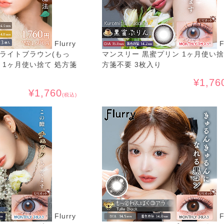
Flurry
F
ライトブラウン(もっ
マンスリー 黒蜜プリン 1ヶ月使い捨
 1ヶ月使い捨て 処方箋
方箋不要 3枚入り
¥1,76
¥1,760
(税込)
Flurry
F