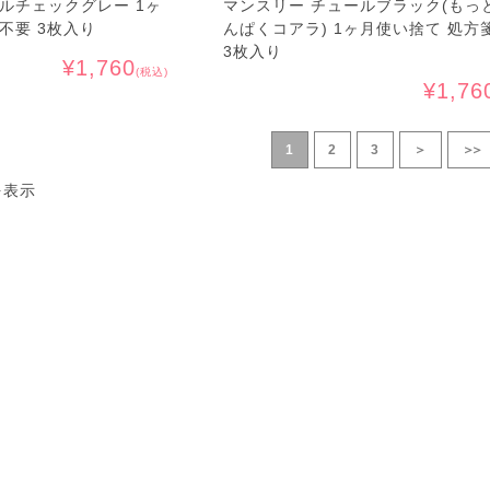
ルチェックグレー 1ヶ
マンスリー チュールブラック(もっ
不要 3枚入り
んぱくコアラ) 1ヶ月使い捨て 処方
3枚入り
¥1,760
(税込)
¥1,76
1
2
3
＞
＞＞
を表示