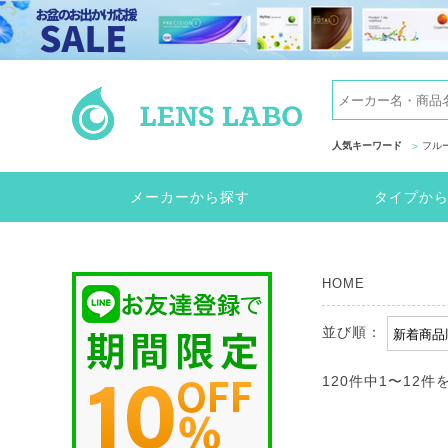
人気キーワード
フル
メーカーから探す
タイプか
HOME
並び順：
120件中
1
〜
12
件