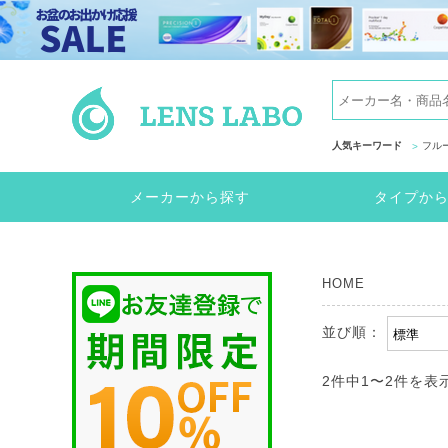
人気キーワード
フル
メーカーから探す
タイプか
HOME
並び順：
2件中
1
〜
2
件を表