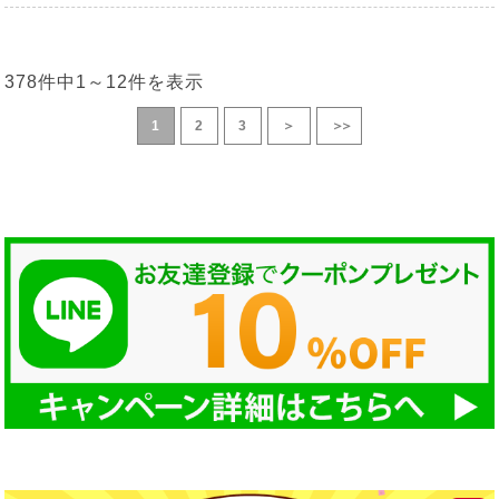
378件中
1
～
12
件を表示
1
2
3
＞
＞＞