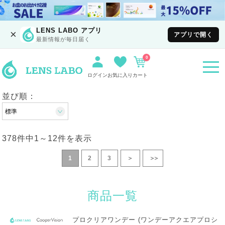
LENS LABO アプリ
×
アプリで開く
最新情報が毎日届く
0
togg
navi
ログイン
お気に入り
カート
並び順：
378件中
1
～
12
件を表示
1
2
3
＞
＞＞
商品一覧
プロクリアワンデー (ワンデーアクエアプロシ