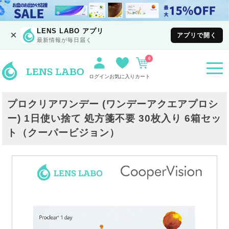
LENS LABO アプリ
×
アプリで開く
最新情報が毎日届く
0
togg
navi
ログイン
お気に入り
カート
プロクリアワンデー (ワンデーアクエアプロシ
ー) 1日使い捨て 処方箋不要 30枚入り 6箱セッ
ト（クーパービジョン）