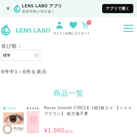
LENS LABO アプリ
×
アプリで開く
最新情報が毎日届く
0
togg
navi
ログイン
お気に入り
カート
並び順：
6件中
1
～
6
件を表示
商品一覧
Revia 1month CIRCLE 1箱2枚入り 【シャイ
ブラウン】 処方箋不要
¥1,980
(税込)