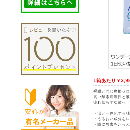
1箱あたり￥3,9
裸眼と同じ摩擦ゼロ
高い酸素透過性と涙
疲れ知らずな瞳へ
・涙と一体化する独
・うるおい成分をレ
・瞳に酸素をたっぷ