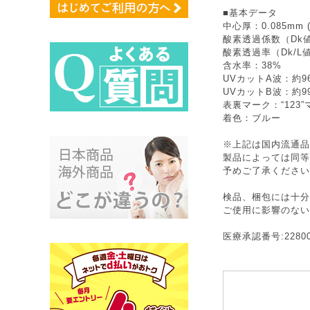
■基本データ
中心厚：0.085mm (
酸素透過係数（Dk値
酸素透過率（Dk/L値
含水率：38%
UVカットA波：約9
UVカットB波：約9
表裏マーク：“123”
着色：ブルー
※上記は国内流通品
製品によっては同等
予めご了承ください
検品、梱包には十分
ご使用に影響のない
医療承認番号:22800B