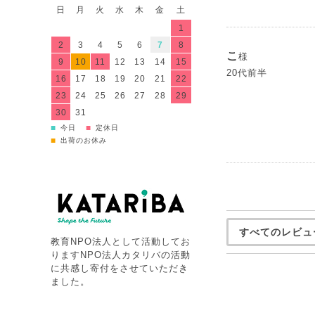
日
月
火
水
木
金
土
1
2
3
4
5
6
7
8
こ
様
9
10
11
12
13
14
15
20代前半
16
17
18
19
20
21
22
23
24
25
26
27
28
29
30
31
■
■
今日
定休日
■
出荷のお休み
すべてのレビュ
教育NPO法人として活動してお
りますNPO法人カタリバの活動
に共感し寄付をさせていただき
ました。