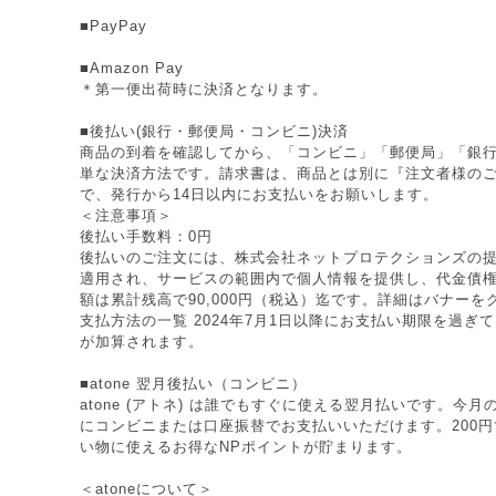
■PayPay
■Amazon Pay
＊第一便出荷時に決済となります。
■後払い(銀行・郵便局・コンビニ)決済
商品の到着を確認してから、「コンビニ」「郵便局」「銀
単な決済方法です。請求書は、商品とは別に『注文者様の
で、発行から14日以内にお支払いをお願いします。
＜注意事項＞
後払い手数料：0円
後払いのご注文には、株式会社ネットプロテクションズの提
適用され、サービスの範囲内で個人情報を提供し、代金債
額は累計残高で90,000円（税込）迄です。詳細はバナー
支払方法の一覧 2024年7月1日以降にお支払い期限を過ぎ
が加算されます。
■atone 翌月後払い（コンビニ）
atone (アトネ) は誰でもすぐに使える翌月払いです。今
にコンビニまたは口座振替でお支払いいただけます。200円で
い物に使えるお得なNPポイントが貯まります。
＜atoneについて＞