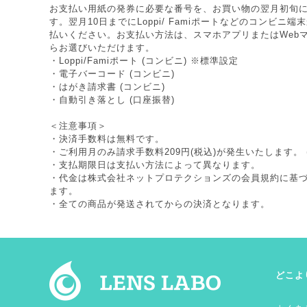
お支払い用紙の発券に必要な番号を、お買い物の翌月初旬
す。翌月10日までにLoppi/ Famiポートなどのコンビニ
払いください。お支払い方法は、スマホアプリまたはWeb
らお選びいただけます。
・Loppi/Famiポート (コンビニ) ※標準設定
・電子バーコード (コンビニ)
・はがき請求書 (コンビニ)
・自動引き落とし (口座振替)
＜注意事項＞
・決済手数料は無料です。
・ご利用月のみ請求手数料209円(税込)が発生いたします。 
・支払期限日は支払い方法によって異なります。
・代金は株式会社ネットプロテクションズの
会員規約
に基
ます。
・全ての商品が発送されてからの決済となります。
どこよ