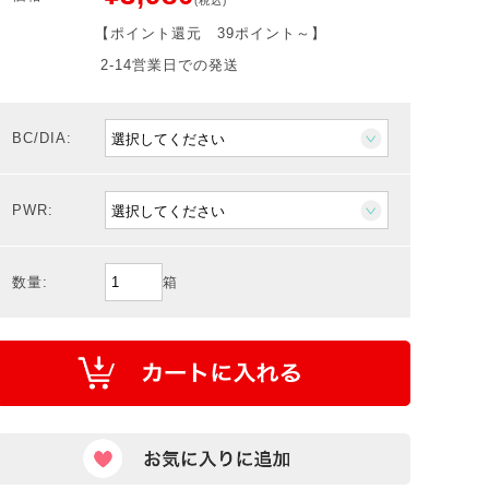
(税込)
【ポイント還元
39ポイント～
】
2-14営業日での発送
BC/DIA:
PWR:
数量:
箱