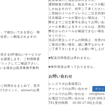
通関検査の関係上、転送サービスや配
しかねますので、何卒ご了承ください
ご登録のメールアドレスにご注文内容
注文確認メールが届かない場合は、「
弊社までご注文番号を添えてお問い合
メール未着によるキャンセルは、原則
弊社からのメールが確認できない場合
行」で後払いできる安心・簡
せください。
ご住所』へ郵送されますの
当店の受注システムの関係上、住所の
ご返信が無い場合、誠に勝手ながらキ
ご了承下さいますようお願い申し上げ
供するNP後払いサービスが
■配送日時指定は承れません。
権を譲渡します。ご利用限度
をクリックしてご確認下さい。
■海外発送は承っておりません。
ている場合は延滞事務手数料
お問い合わせ
レンズラボお客様窓口
月のご利用分をまとめて、翌月
チャットでのお問い合わせ：
チャッ
1ポイント、atoneのお買
メールでのお問い合わせ：
info@lens
お電話でのお問い合わせ：
0120-369-
TEL受付時間 10:00-17:00(土