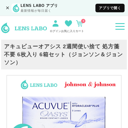
LENS LABO アプリ
×
アプリで開く
最新情報が毎日届く
0
togg
navi
ログイン
お気に入り
カート
アキュビューオアシス 2週間使い捨て 処方箋
不要 6枚入り 6箱セット（ジョンソン＆ジョン
ソン）