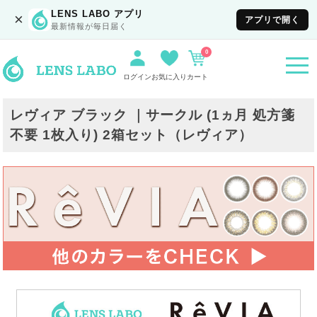
LENS LABO アプリ
×
アプリで開く
最新情報が毎日届く
0
togg
navi
ログイン
お気に入り
カート
レヴィア ブラック ｜サークル (1ヵ月 処方箋
不要 1枚入り) 2箱セット（レヴィア）