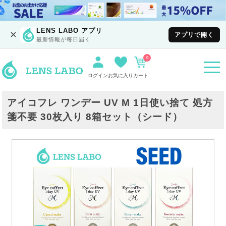
LENS LABO アプリ
×
アプリで開く
最新情報が毎日届く
0
togg
navi
ログイン
お気に入り
カート
アイコフレ ワンデー UV M 1日使い捨て 処方
箋不要 30枚入り 8箱セット（シード）