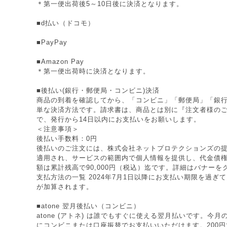
＊第一便出荷後5～10日後に決済となります。
■d払い（ドコモ）
■PayPay
■Amazon Pay
＊第一便出荷時に決済となります。
■後払い(銀行・郵便局・コンビニ)決済
商品の到着を確認してから、「コンビニ」「郵便局」「銀
単な決済方法です。請求書は、商品とは別に『注文者様の
で、発行から14日以内にお支払いをお願いします。
＜注意事項＞
後払い手数料：0円
後払いのご注文には、株式会社ネットプロテクションズの提
適用され、サービスの範囲内で個人情報を提供し、代金債
額は累計残高で90,000円（税込）迄です。詳細はバナー
支払方法の一覧 2024年7月1日以降にお支払い期限を過ぎ
が加算されます。
■atone 翌月後払い（コンビニ）
atone (アトネ) は誰でもすぐに使える翌月払いです。今
にコンビニまたは口座振替でお支払いいただけます。200円で