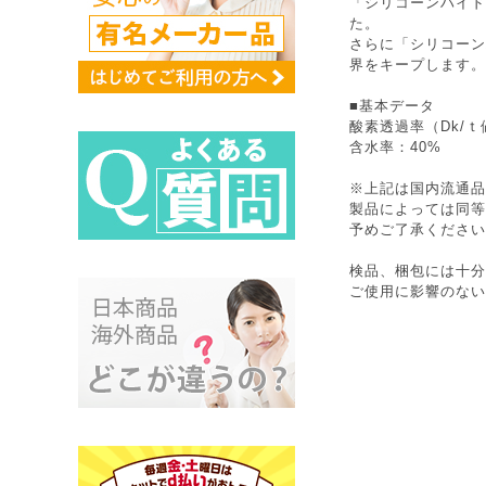
「シリコーンハイド
た。
さらに「シリコーン
界をキープします。
■基本データ
酸素透過率（Dk/ｔ
含水率：40%
※上記は国内流通品
製品によっては同等
予めご了承ください
検品、梱包には十分
ご使用に影響のない