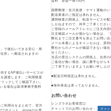
送料 全国一律700円
国際郵便・佐川急便・ヤマト運輸のい
配送業者のご指定は承れません。
通関検査の関係上、転送サービスや配
しかねますので、何卒ご了承ください
ご登録のメールアドレスにご注文内容
注文確認メールが届かない場合は、「
弊社までご注文番号を添えてお問い合
メール未着によるキャンセルは、原則
弊社からのメールが確認できない場合
行」で後払いできる安心・簡
せください。
ご住所』へ郵送されますの
当店の受注システムの関係上、住所の
ご返信が無い場合、誠に勝手ながらキ
ご了承下さいますようお願い申し上げ
供するNP後払いサービスが
■配送日時指定は承れません。
権を譲渡します。ご利用限度
をクリックしてご確認下さい。
■海外発送は承っておりません。
ている場合は延滞事務手数料
お問い合わせ
レンズラボお客様窓口
月のご利用分をまとめて、翌月
チャットでのお問い合わせ：
チャッ
1ポイント、atoneのお買