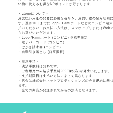
い物に使えるお得なNPポイントが貯まります。
＜atoneについて＞
お支払い用紙の発券に必要な番号を、お買い物の翌月初旬
す。翌月10日までにLoppi/ Famiポートなどのコンビニ
払いください。お支払い方法は、スマホアプリまたはWeb
らお選びいただけます。
・Loppi/Famiポート (コンビニ) ※標準設定
・電子バーコード (コンビニ)
・はがき請求書 (コンビニ)
・自動引き落とし (口座振替)
＜注意事項＞
・決済手数料は無料です。
・ご利用月のみ請求手数料209円(税込)が発生いたします。 
・支払期限日は支払い方法によって異なります。
・代金は株式会社ネットプロテクションズの
会員規約
に基
ます。
・全ての商品が発送されてからの決済となります。