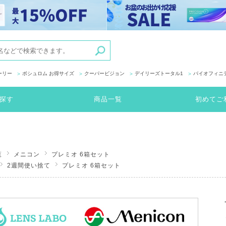
ーリー
ボシュロム お得サイズ
クーパービジョン
デイリーズトータル1
バイオフィニ
探す
商品一覧
初めてご
覧
メニコン
プレミオ 6箱セット
2週間使い捨て
プレミオ 6箱セット