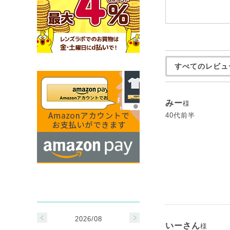
すべてのレビュ
みー
様
40代前半
2026/08
いーさん
様