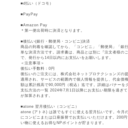
■d払い（ドコモ）
■PayPay
■Amazon Pay
＊第一便出荷時に決済となります。
■後払い(銀行・郵便局・コンビニ)決済
商品の到着を確認してから、「コンビニ」「郵便局」「銀
単な決済方法です。請求書は、商品とは別に『注文者様の
で、発行から14日以内にお支払いをお願いします。
＜注意事項＞
後払い手数料：0円
後払いのご注文には、株式会社ネットプロテクションズの提
適用され、サービスの範囲内で個人情報を提供し、代金債
額は累計残高で90,000円（税込）迄です。詳細はバナー
支払方法の一覧 2024年7月1日以降にお支払い期限を過ぎ
が加算されます。
■atone 翌月後払い（コンビニ）
atone (アトネ) は誰でもすぐに使える翌月払いです。今
にコンビニまたは口座振替でお支払いいただけます。200円で
い物に使えるお得なNPポイントが貯まります。