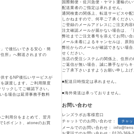
国際郵便・佐川急便・ヤマト運輸のい
配送業者のご指定は承れません。
通関検査の関係上、転送サービスや配
しかねますので、何卒ご了承ください
ご登録のメールアドレスにご注文内容
注文確認メールが届かない場合は、「
弊社までご注文番号を添えてお問い合
メール未着によるキャンセルは、原則
弊社からのメールが確認できない場合
行」で後払いできる安心・簡
せください。
ご住所』へ郵送されますの
当店の受注システムの関係上、住所の
ご返信が無い場合、誠に勝手ながらキ
ご了承下さいますようお願い申し上げ
供するNP後払いサービスが
■配送日時指定は承れません。
権を譲渡します。ご利用限度
をクリックしてご確認下さい。
■海外発送は承っておりません。
ている場合は延滞事務手数料
お問い合わせ
レンズラボお客様窓口
月のご利用分をまとめて、翌月
チャットでのお問い合わせ：
チャッ
1ポイント、atoneのお買
メールでのお問い合わせ：
info@lens
お電話でのお問い合わせ：
0120-369-