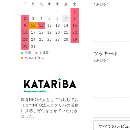
日
月
火
水
木
金
土
40代後半
1
2
3
4
5
6
7
8
9
10
11
12
13
14
15
16
17
18
19
20
21
22
23
24
25
26
27
28
29
30
31
■
■
今日
定休日
ツッキー
様
■
出荷のお休み
20代後半
教育NPO法人として活動してお
りますNPO法人カタリバの活動
に共感し寄付をさせていただき
ました。
すべてのレビュ