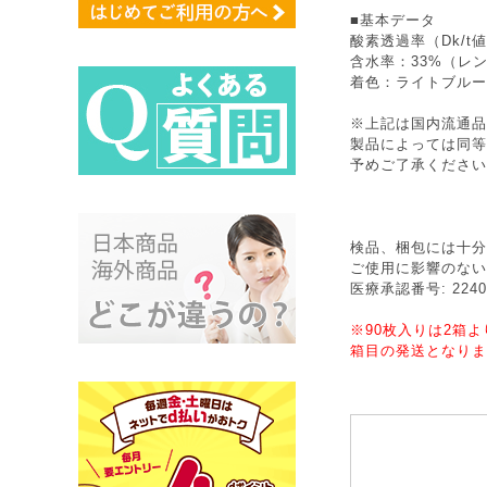
■基本データ
酸素透過率（Dk/t値
含水率：33%（レ
着色：ライトブルー
※上記は国内流通品
製品によっては同等
予めご了承ください
検品、梱包には十分
ご使用に影響のない
医療承認番号: 22400
※90枚入りは2箱
箱目の発送となりま