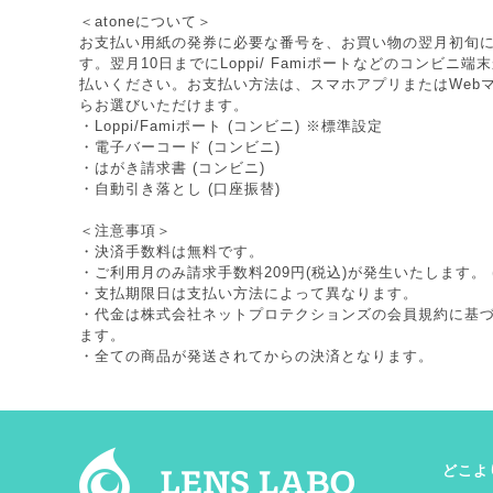
＜atoneについて＞
お支払い用紙の発券に必要な番号を、お買い物の翌月初旬
す。翌月10日までにLoppi/ Famiポートなどのコンビニ
払いください。お支払い方法は、スマホアプリまたはWeb
らお選びいただけます。
・Loppi/Famiポート (コンビニ) ※標準設定
・電子バーコード (コンビニ)
・はがき請求書 (コンビニ)
・自動引き落とし (口座振替)
＜注意事項＞
・決済手数料は無料です。
・ご利用月のみ請求手数料209円(税込)が発生いたします。 
・支払期限日は支払い方法によって異なります。
・代金は株式会社ネットプロテクションズの
会員規約
に基
ます。
・全ての商品が発送されてからの決済となります。
どこよ