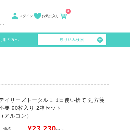
0
ログイン
お気に入り
ティ
利用の方へ
絞り込み検索
デイリーズトータル１ 1日使い捨て 処方箋
不要 90枚入り 2箱セット
（アルコン）
¥23,230
価格: