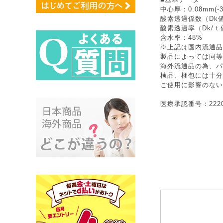
中心厚：0.08mm(-
酸素透過係数（Dk値
酸素透過率（Dk/ｔ
含水率：48%
※上記は国内流通品
製品によっては同等
海外流通品の為、パ
検品、梱包には十分
ご使用に影響のない
医療承認番号：22200