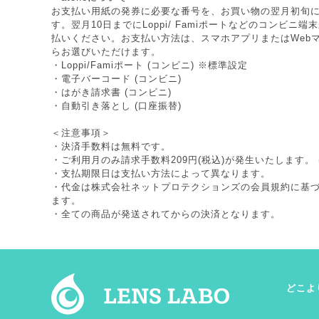
お支払い用紙の発券に必要な番号を、お買い物の翌月初旬
す。翌月10日までにLoppi/ Famiポートなどのコンビニ
払いください。お支払い方法は、スマホアプリまたはWeb
らお選びいただけます。
・Loppi/Famiポート (コンビニ) ※標準設定
・電子バーコード (コンビニ)
・はがき請求書 (コンビニ)
・自動引き落とし (口座振替)
＜注意事項＞
・決済手数料は無料です。
・ご利用月のみ請求手数料209円(税込)が発生いたします。 
・支払期限日は支払い方法によって異なります。
・代金は株式会社ネットプロテクションズの
会員規約
に基
ます。
・全ての商品が発送されてからの決済となります。
どこよ