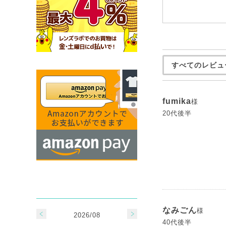
すべてのレビュ
fumika
様
20代後半
なみごん
様
2026/08
40代後半