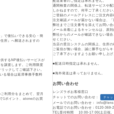
配送業者のご指定は承れません。
通関検査の関係上、転送サービスや配
しかねますので、何卒ご了承ください
ご登録のメールアドレスにご注文内容
注文確認メールが届かない場合は、「
弊社までご注文番号を添えてお問い合
メール未着によるキャンセルは、原則
弊社からのメールが確認できない場合
行」で後払いできる安心・簡
せください。
ご住所』へ郵送されますの
当店の受注システムの関係上、住所の
ご返信が無い場合、誠に勝手ながらキ
ご了承下さいますようお願い申し上げ
供するNP後払いサービスが
■配送日時指定は承れません。
権を譲渡します。ご利用限度
をクリックしてご確認下さい。
■海外発送は承っておりません。
ている場合は延滞事務手数料
お問い合わせ
レンズラボお客様窓口
月のご利用分をまとめて、翌月
チャットでのお問い合わせ：
チャッ
1ポイント、atoneのお買
メールでのお問い合わせ：
info@lens
お電話でのお問い合わせ：
0120-369-
TEL受付時間 10:00-17:00(土