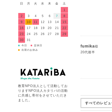
日
月
火
水
木
金
土
1
2
3
4
5
6
7
8
9
10
11
12
13
14
15
16
17
18
19
20
21
22
23
24
25
26
27
28
29
30
31
■
■
今日
定休日
fumika
様
■
出荷のお休み
20代後半
教育NPO法人として活動してお
りますNPO法人カタリバの活動
に共感し寄付をさせていただき
ました。
すべてのレビュ