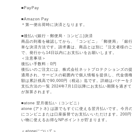
■PayPay
■Amazon Pay
＊第一便出荷時に決済となります。
■後払い(銀行・郵便局・コンビニ)決済
商品の到着を確認してから、「コンビニ」「郵便局」「銀
単な決済方法です。請求書は、商品とは別に『注文者様の
で、発行から14日以内にお支払いをお願いします。
＜注意事項＞
後払い手数料：0円
後払いのご注文には、株式会社ネットプロテクションズの提
適用され、サービスの範囲内で個人情報を提供し、代金債
額は累計残高で90,000円（税込）迄です。詳細はバナー
支払方法の一覧 2024年7月1日以降にお支払い期限を過ぎ
が加算されます。
■atone 翌月後払い（コンビニ）
atone (アトネ) は誰でもすぐに使える翌月払いです。今
にコンビニまたは口座振替でお支払いいただけます。200円で
い物に使えるお得なNPポイントが貯まります。
＜atoneについて＞