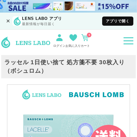
LENS LABO アプリ
×
アプリで開く
最新情報が毎日届く
0
togg
navi
ログイン
お気に入り
カート
ラッセル 1日使い捨て 処方箋不要 30枚入り
（ボシュロム）