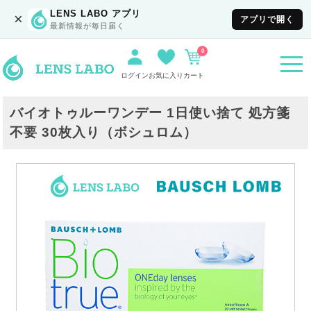
LENS LABO アプリ
×
アプリで開く
最新情報が毎日届く
0
togg
navi
ログイン
お気に入り
カート
バイオトゥルーワンデー 1日使い捨て 処方箋
不要 30枚入り（ボシュロム）