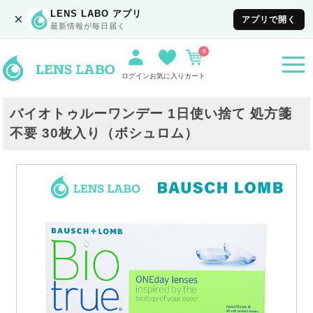
LENS LABO アプリ
×
アプリで開く
最新情報が毎日届く
0
togg
navi
ログイン
お気に入り
カート
バイオトゥルーワンデー 1日使い捨て 処方箋
不要 30枚入り（ボシュロム）