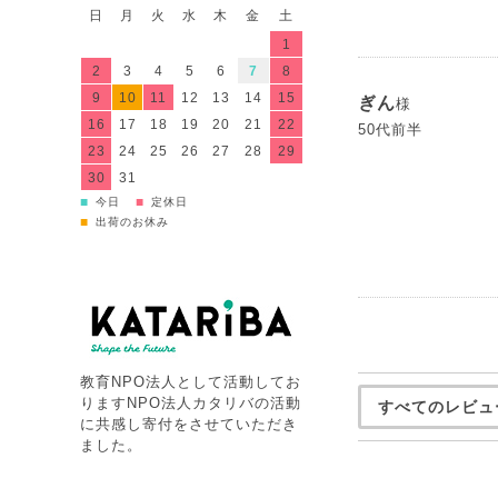
日
月
火
水
木
金
土
1
2
3
4
5
6
7
8
9
10
11
12
13
14
15
ぎん
様
16
17
18
19
20
21
22
50代前半
23
24
25
26
27
28
29
30
31
■
■
今日
定休日
■
出荷のお休み
教育NPO法人として活動してお
りますNPO法人カタリバの活動
すべてのレビュ
に共感し寄付をさせていただき
ました。