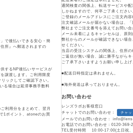
通関検査の関係上、転送サービスや配
しかねますので、何卒ご了承ください
ご登録のメールアドレスにご注文内容
注文確認メールが届かない場合は、「
弊社までご注文番号を添えてお問い合
メール未着によるキャンセルは、原則
弊社からのメールが確認できない場合
行」で後払いできる安心・簡
せください。
ご住所』へ郵送されますの
当店の受注システムの関係上、住所の
ご返信が無い場合、誠に勝手ながらキ
ご了承下さいますようお願い申し上げ
供するNP後払いサービスが
■配送日時指定は承れません。
権を譲渡します。ご利用限度
をクリックしてご確認下さい。
■海外発送は承っておりません。
ている場合は延滞事務手数料
お問い合わせ
レンズラボお客様窓口
月のご利用分をまとめて、翌月
チャットでのお問い合わせ：
チャッ
1ポイント、atoneのお買
メールでのお問い合わせ：
info@lens
お電話でのお問い合わせ：
0120-369-
TEL受付時間 10:00-17:00(土