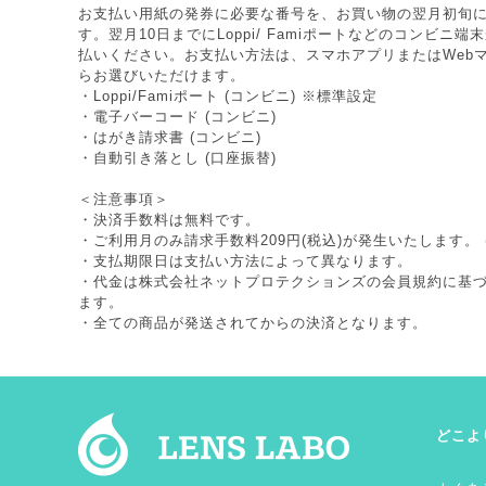
お支払い用紙の発券に必要な番号を、お買い物の翌月初旬
す。翌月10日までにLoppi/ Famiポートなどのコンビニ
払いください。お支払い方法は、スマホアプリまたはWeb
らお選びいただけます。
・Loppi/Famiポート (コンビニ) ※標準設定
・電子バーコード (コンビニ)
・はがき請求書 (コンビニ)
・自動引き落とし (口座振替)
＜注意事項＞
・決済手数料は無料です。
・ご利用月のみ請求手数料209円(税込)が発生いたします。 
・支払期限日は支払い方法によって異なります。
・代金は株式会社ネットプロテクションズの
会員規約
に基
ます。
・全ての商品が発送されてからの決済となります。
どこよ