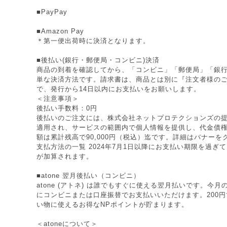
■PayPay
■Amazon Pay
＊第一便出荷時に決済となります。
■後払い(銀行・郵便局・コンビニ)決済
商品の到着を確認してから、「コンビニ」「郵便局」「銀
単な決済方法です。請求書は、商品とは別に『注文者様の
で、発行から14日以内にお支払いをお願いします。
＜注意事項＞
後払い手数料：0円
後払いのご注文には、株式会社ネットプロテクションズの提
適用され、サービスの範囲内で個人情報を提供し、代金債
額は累計残高で90,000円（税込）迄です。詳細はバナー
支払方法の一覧 2024年7月1日以降にお支払い期限を過ぎ
が加算されます。
■atone 翌月後払い（コンビニ）
atone (アトネ) は誰でもすぐに使える翌月払いです。今
にコンビニまたは口座振替でお支払いいただけます。200円で
い物に使えるお得なNPポイントが貯まります。
＜atoneについて＞