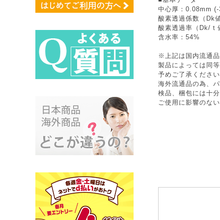
中心厚：0.08mm (-
酸素透過係数（Dk値
酸素透過率（Dk/ｔ
含水率：54%
※上記は国内流通品
製品によっては同等
予めご了承ください
海外流通品の為、パ
検品、梱包には十分
ご使用に影響のない