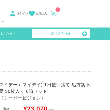
0
ログイン
お気に入り
ティ
利用の方へ
絞り込み検索
マイデー ( マイデイ) 1日使い捨て 処方箋不
要 30枚入り 6箱セット
（クーパービジョン）
¥23,070
価格: