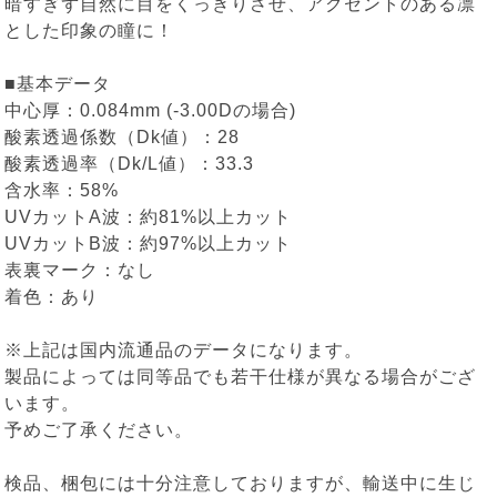
暗すぎず自然に目をくっきりさせ、アクセントのある凛
とした印象の瞳に！
■基本データ
中心厚：0.084mm (-3.00Dの場合)
酸素透過係数（Dk値）：28
酸素透過率（Dk/L値）：33.3
含水率：58%
UVカットA波：約81%以上カット
UVカットB波：約97%以上カット
表裏マーク：なし
着色：あり
※上記は国内流通品のデータになります。
製品によっては同等品でも若干仕様が異なる場合がござ
います。
予めご了承ください。
検品、梱包には十分注意しておりますが、輸送中に生じ