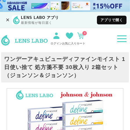
LENS LABO アプリ
×
アプリで開く
最新情報が毎日届く
0
togg
navi
ログイン
お気に入り
カート
ワンデーアキュビューディファインモイスト 1
日使い捨て 処方箋不要 30枚入り 2箱セット
（ジョンソン＆ジョンソン）